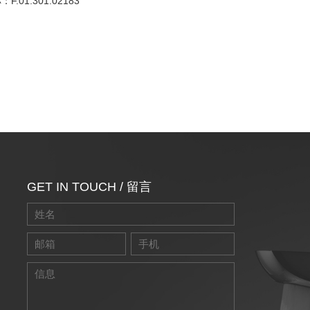
F.01.301.02183
GET IN TOUCH / 留言