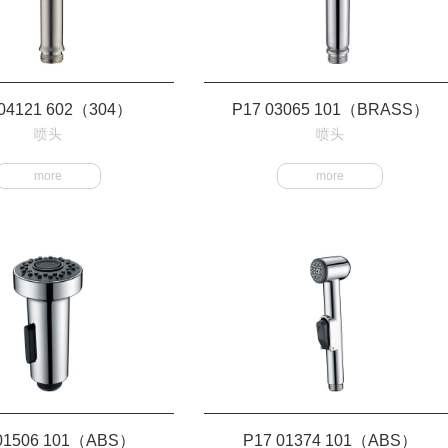
 04121 602（304）
P17 03065 101（BRASS）
喷头
喷头
more
more
01506 101（ABS）
P17 01374 101（ABS）