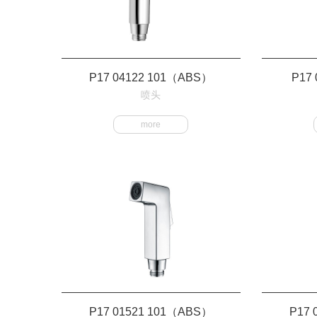
P17 04122 101（ABS）
P17
喷头
more
P17 01521 101（ABS）
P17 