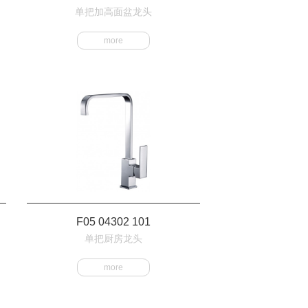
单把加高面盆龙头
more
F05 04302 101
单把厨房龙头
more