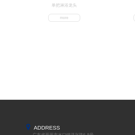
单把淋浴龙头
more
ADDRESS
广东省开平市水口镇泮兴路6-8号