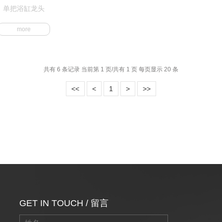
单把浴缸龙头
more
共有 6 条记录 当前第 1 页/共有 1 页 每页显示 20 条
<<
<
1
>
>>
GET IN TOUCH / 留言